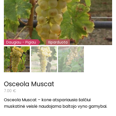
Daugiau - Pigiau
Išparduota
Osceola Muscat
7.00
€
Osceola Muscat – kone atspariausia
šalčiui
muskatin
ė veislė naudojama baltojo vyno gamybai.