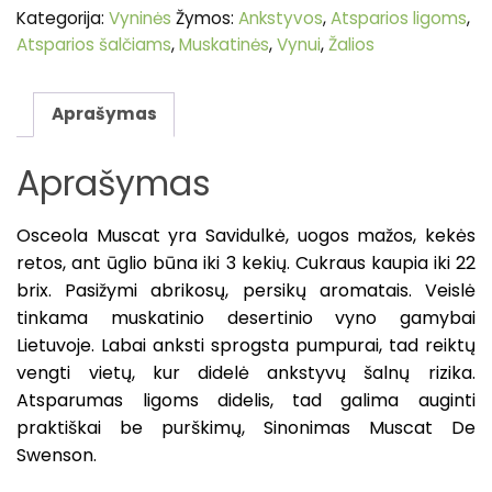
Kategorija:
Vyninės
Žymos:
Ankstyvos
,
Atsparios ligoms
,
Atsparios šalčiams
,
Muskatinės
,
Vynui
,
Žalios
Aprašymas
Aprašymas
Osceola Muscat yra Savidulkė, uogos mažos, kekės
retos, ant ūglio būna iki 3 kekių. Cukraus kaupia iki 22
brix. Pasižymi abrikosų, persikų aromatais. Veislė
tinkama muskatinio desertinio vyno gamybai
Lietuvoje. Labai anksti sprogsta pumpurai, tad reiktų
vengti vietų, kur didelė ankstyvų šalnų rizika.
Atsparumas ligoms didelis, tad galima auginti
praktiškai be purškimų, Sinonimas Muscat De
Swenson.