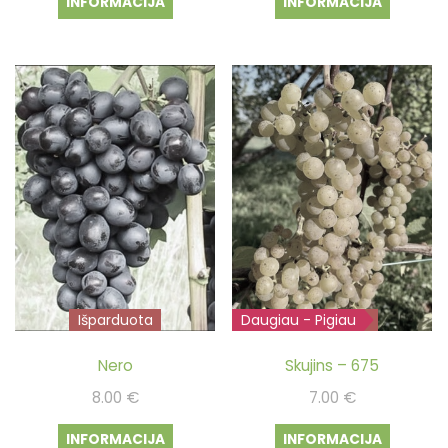
INFORMACIJA
INFORMACIJA
was:
is:
7.00 €.
5.00 €.
Išparduota
Daugiau - Pigiau
Išparduota
Nero
Skujins – 675
8.00
€
7.00
€
INFORMACIJA
INFORMACIJA