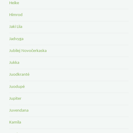
Heike
Himrod
Jaki Liia
Jadvyga
Jubilej Novočerkaska
Jukka
Juodkrantė
Juodupė
Jupiter
Juvendana
Kamila