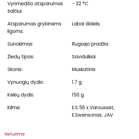
Vynmedžio atsparumas
- 32 °C
šalčiui:
Atsparumas grybinėms
Labai didelis
ligoms:
Sunokimas:
Rugsėjo pradžia
Žiedų tipas:
Savidulkiai
Skonis:
Muskatinis
Vynuogių dydis:
1.7 g.
Kekių dydis:
150 g.
Kilmė:
E.S 56 x Varousset,
E.Swensonas. JAV
Neturime