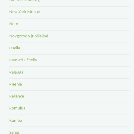
Muskat Jantarnyj
New York Muscat
Nero
Novgorodo jubiliejinė
Osella
Pamiati Učitelia
Palanga
Piesnia
Reliance
Romulus
Rumba
Senia