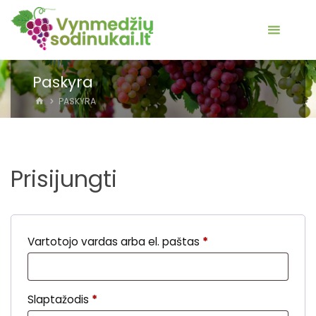
Paskyra
HOME
PASKYRA
Prisijungti
Privalomas
Vartotojo vardas arba el. paštas
*
Privalomas
Slaptažodis
*