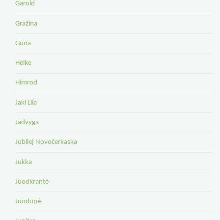
Garold
Gražina
Guna
Heike
Himrod
Jaki Liia
Jadvyga
Jubilej Novočerkaska
Jukka
Juodkrantė
Juodupė