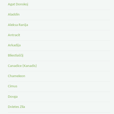
Agat Donskoj
Aladdin
Aleksa Ranija
Antracit
Arkadija
Bliestiaščij
Canadice (Kanadis)
Chameleon
Cimus
Dovga
Dvietes Zila