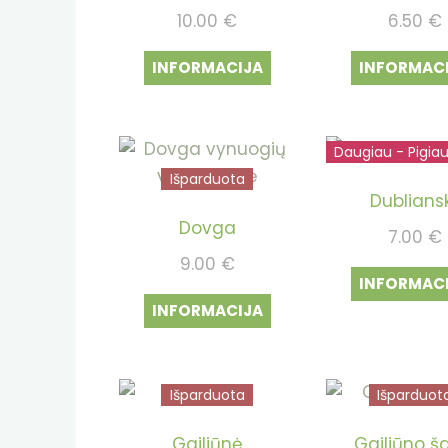
10.00
€
6.50
€
INFORMACIJA
INFORMAC
Daugiau - Pigia
Išparduot
Išparduota
Dubliansk
Dovga
7.00
€
9.00
€
INFORMAC
INFORMACIJA
Išparduota
Išparduot
Gailiūnė
Gailiūno š