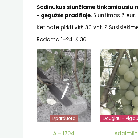
Sodinukus siunčiame tinkamiausiu me
- gegužės pradžioje.
Siuntimas 6 eur.
Ketinate pirkti virš 30 vnt. ? Susisiek
Rodoma 1–24 iš 36
Išparduota
Daugiau - Pigia
Išparduot
A – 1704
Adalmii