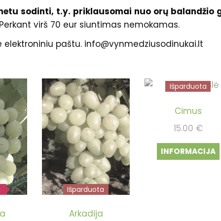
tu sodinti, t.y. priklausomai nuo orų balandžio 
 Perkant virš 70 eur siuntimas nemokamas.
ime elektroniniu paštu. info@vynmedziusodinukai.lt
Išparduota
Cimus
15.00
€
INFORMACIJA
u
a
Išparduota
na
Arkadija