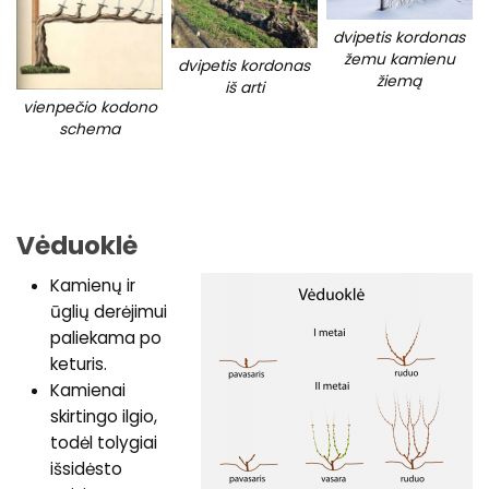
dvipetis kordonas
žemu kamienu
dvipetis kordonas
žiemą
iš arti
vienpečio kodono
schema
Vėduoklė
Kamienų ir
ūglių derėjimui
paliekama po
keturis.
Kamienai
skirtingo ilgio,
todėl tolygiai
išsidėsto