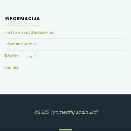
INFORMACIJA
Pristatymas ir Atsiskaitymas
Privatumo politika
Taisyklės ir sąlygos
Kontaktai
©2025 Vynmedžių sodinukai