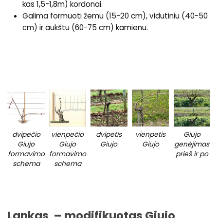
kas 1,5-1,8m) kordonai.
Galima formuoti žemu (15-20 cm), vidutiniu (40-50
cm) ir aukštu (60-75 cm) kamienu.
dvipečio
vienpečio
dvipetis
vienpetis
Giujo
Giujo
Giujo
Giujo
Giujo
genėjimas
formavimo
formavimo
prieš ir po
schema
schema
Lankas – modifikuotas Giujo