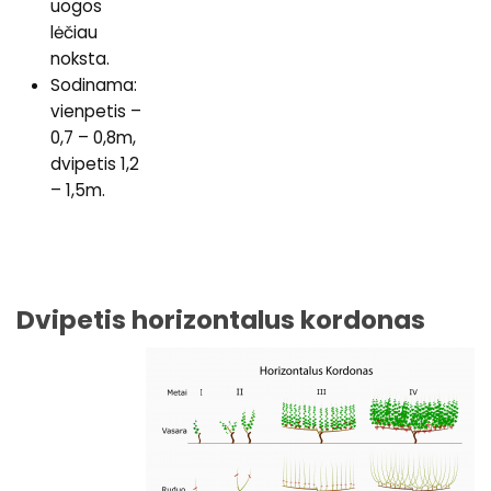
uogos
lėčiau
noksta.
Sodinama:
vienpetis –
0,7 – 0,8m,
dvipetis 1,2
– 1,5m.
Dvipetis horizontalus kordonas