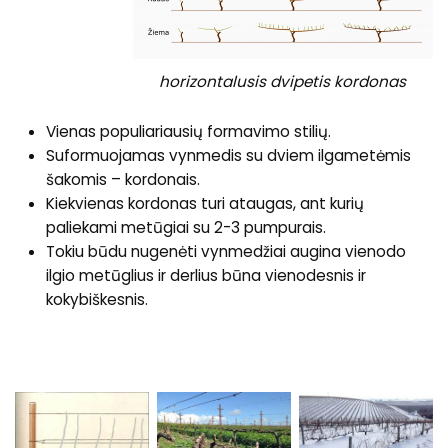
horizontalusis dvipetis kordonas
Vienas populiariausių formavimo stilių.
Suformuojamas vynmedis su dviem ilgametėmis
šakomis – kordonais.
Kiekvienas kordonas turi ataugas, ant kurių
paliekami metūgiai su 2-3 pumpurais.
Tokiu būdu nugenėti vynmedžiai augina vienodo
ilgio metūglius ir derlius būna vienodesnis ir
kokybiškesnis.