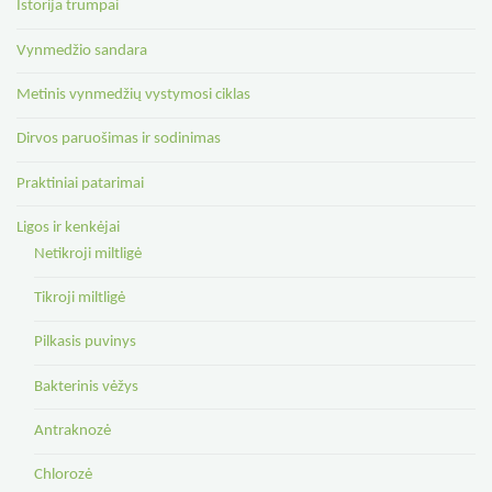
Istorija trumpai
Vynmedžio sandara
Metinis vynmedžių vystymosi ciklas
Dirvos paruošimas ir sodinimas
Praktiniai patarimai
Ligos ir kenkėjai
Netikroji miltligė
Tikroji miltligė
Pilkasis puvinys
Bakterinis vėžys
Antraknozė
Chlorozė