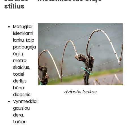
stilius
Metūgliai
išlenkiami
lanku, taip
padaugėja
ūglių
metre
skaičius,
todėl
derlius
būna
dvipetis lankas
didesnis.
Vynmedžiai
gausiau
dera,
tačiau