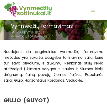
Vynmedžių formavimas
HOME
APIE VYNMEDŽIUS
VYNMEDŽIŲ FORMAVIMAS
Naudojant du pagrindinius vynmedžių formavimo
metodus yra sukurta daugybė formavimo stilių, kurie
turi savo privalumų ir trūkumų. Renkantis stilių reikia
atsižvelgti į klimato sąlygas – saulės ir šilumos kiekį,
drėgnumą, šalnų pavojų, žiemos šalčius. Populiarūs
stiliai: Giujo, Horizontalus Kordonas, Vėduoklė.
GIUJO (GUYOT)