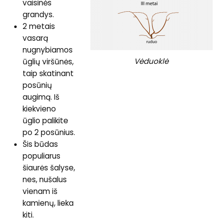
vaisinės
grandys.
2 metais
vasarą
nugnybiamos
Vėduoklė
ūglių viršūnės,
taip skatinant
posūnių
augimą. Iš
kiekvieno
ūglio palikite
po 2 posūnius.
Šis būdas
populiarus
šiaurės šalyse,
nes, nušalus
vienam iš
kamienų, lieka
kiti.