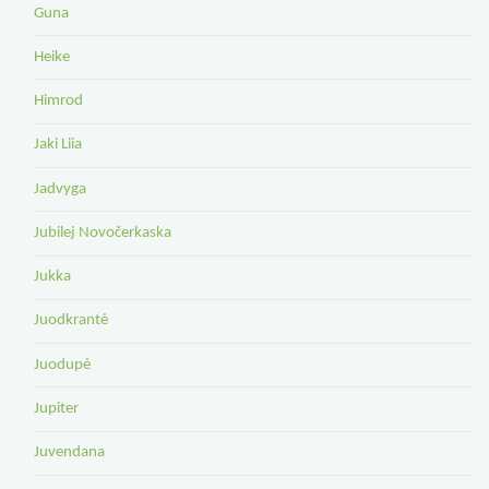
Guna
Heike
Himrod
Jaki Liia
Jadvyga
Jubilej Novočerkaska
Jukka
Juodkrantė
Juodupė
Jupiter
Juvendana