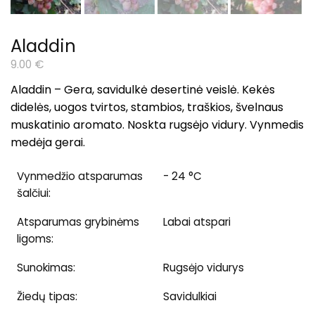
Aladdin
9.00
€
Aladdin – Gera, savidulk
ė desertinė veislė. Kekės
didelės, uogos tvirtos, stambios, traškios, švelnaus
muskatinio aromato. Noskta rugsėjo vidury. Vynmedis
medėja gerai.
Vynmedžio atsparumas
- 24 °C
šalčiui:
Atsparumas grybinėms
Labai atspari
ligoms:
Sunokimas:
Rugsėjo vidurys
Žiedų tipas:
Savidulkiai