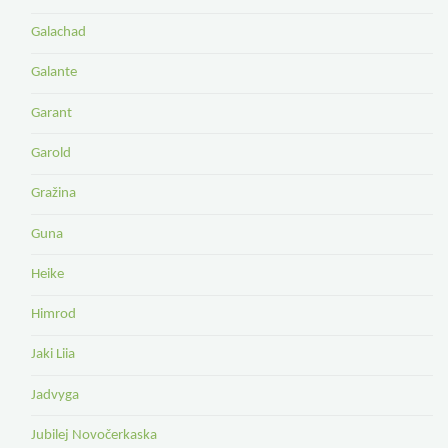
Galachad
Galante
Garant
Garold
Gražina
Guna
Heike
Himrod
Jaki Liia
Jadvyga
Jubilej Novočerkaska