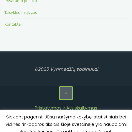
Privatumo politika
Taisyklės ir sąlygos
Kontaktai
©2025 Vynmedžių sodinukai
Pristatymas ir Atsiskaitymas
Siekiant pagerinti Jūsų naršymo kokybę, statistiniais bei
Privatumo politika
vidinės rinkodaros tikslais šioje svetainėje yra naudojami
Taisyklės ir sąlygos
slapukai, kuriuos Jūs galite bet kada išjungti.