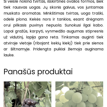
Ši veislė nokina tvirtas, išskirtinės ovalios formos, šiek
tiek rausvas uogas. Jų skonis gaivus, vos juntamas
muskato aromatas. Minkštimas tvirtas, uoga traški,
odelė plona. Kekės nors ir tankios, esant drėgnam
orui pilkasis puvinys nepuola. Sunokusi ilgai kabo.
Lapai gražūs, karpyti, vynmedžio augumas stipresnis
už vidutinį, lapija gana reta. Tinkamas auginti tiek
atviroje vietoje (ribojant kekių kiekį) tiek prie sienos
ar šiltnamyje.
ridengta puikiai žiemoja auginama
P
lauke
.
Panašūs produktai