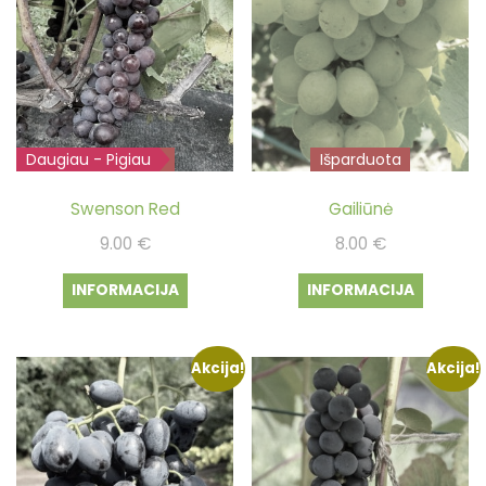
Daugiau - Pigiau
Išparduota
Išparduota
Swenson Red
Gailiūnė
9.00
€
8.00
€
INFORMACIJA
INFORMACIJA
Akcija!
Akcija!