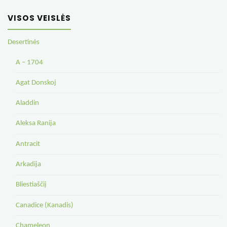
VISOS VEISLĖS
Desertinės
A – 1704
Agat Donskoj
Aladdin
Aleksa Ranija
Antracit
Arkadija
Bliestiaščij
Canadice (Kanadis)
Chameleon