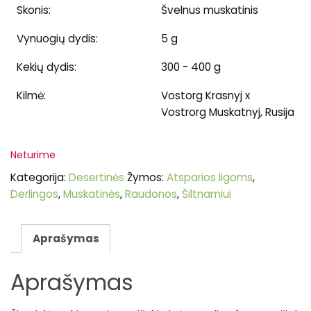
Skonis:
Švelnus muskatinis
Vynuogių dydis:
5 g
Kekių dydis:
300 - 400 g
Kilmė:
Vostorg Krasnyj x
Vostrorg Muskatnyj, Rusija
Neturime
Kategorija:
Desertinės
Žymos:
Atsparios ligoms
,
Derlingos
,
Muskatinės
,
Raudonos
,
Šiltnamiui
Aprašymas
Aprašymas