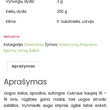
Vynuogių dydis:
3 g
Kekių dydis:
200 g
Kilmė:
P. Sukatnieks. Latvija
Neturime
Kategorija:
Desertinės
Žymos:
Ankstyvos
,
Atsparios
ligoms
,
Vynui
,
Žalios
Aprašymas
Aprašymas
Uogos žalios, apvalios, sultingos. Cukraus kaupią 16 –
19 brix, rūgšties gana mažai, tad uogos atrodo
saldžios. Vynmedis auga stipriai, ūgliai labai anksti