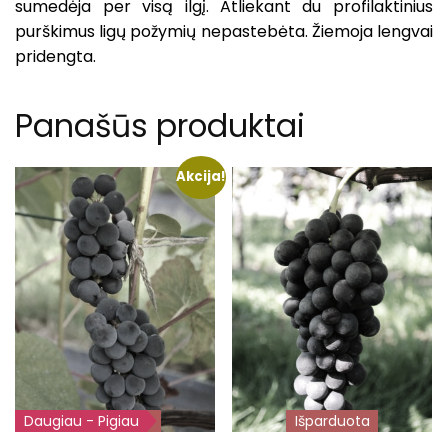
sumedėja per visą ilgį. Atliekant du profilaktinius
purškimus ligų požymių nepastebėta. Žiemoja lengvai
pridengta.
Panašūs produktai
Akcija!
Daugiau - Pigiau
Išparduota
Išparduota