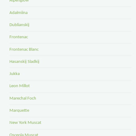
Alpenglow
Adalmiina
Dublianskij
Frontenac
Frontenac Blanc
Hasanskij Sladkij
Jukka
Leon Millot
Marechal Foch
Marquette
New York Muscat
Osceola Muscat