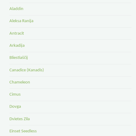
Aladdin
Aleksa Ranija
Antracit
Arkadija
Bliestiaščij
Canadice (Kanadis)
Chameleon
Cimus
Dovga
Dvietes Zila
Einset Seedless