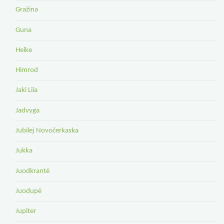
Gražina
Guna
Heike
Himrod
Jaki Liia
Jadvyga
Jubilej Novočerkaska
Jukka
Juodkrantė
Juodupė
Jupiter