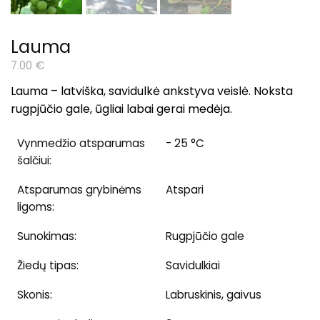
Lauma
7.00
€
Lauma – latvi
ška, savidulkė ankstyva veislė. Noksta
rugpjūčio gale, ūgliai labai gerai medėja.
Vynmedžio atsparumas
- 25 °C
šalčiui:
Atsparumas grybinėms
Atspari
ligoms:
Sunokimas:
Rugpjūčio gale
Žiedų tipas:
Savidulkiai
Skonis:
Labruskinis, gaivus