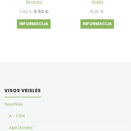
Širvinta
Stela
Original
Current
7.00
€
5.50
€
8.00
€
price
price
INFORMACIJA
INFORMACIJA
was:
is:
7.00 €.
5.50 €.
VISOS VEISLĖS
Desertinės
A – 1704
Agat Donskoj