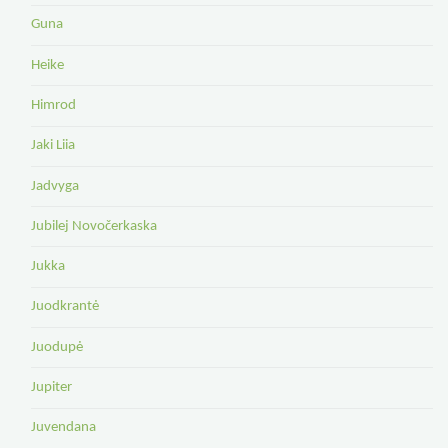
Guna
Heike
Himrod
Jaki Liia
Jadvyga
Jubilej Novočerkaska
Jukka
Juodkrantė
Juodupė
Jupiter
Juvendana