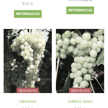
8.00
€
price
price
INFORMACIJA
was:
is:
INFORMACIJA
8.00 €.
6.50 €.
Išparduota
Išparduota
Lakemont
Gailiūno šasla