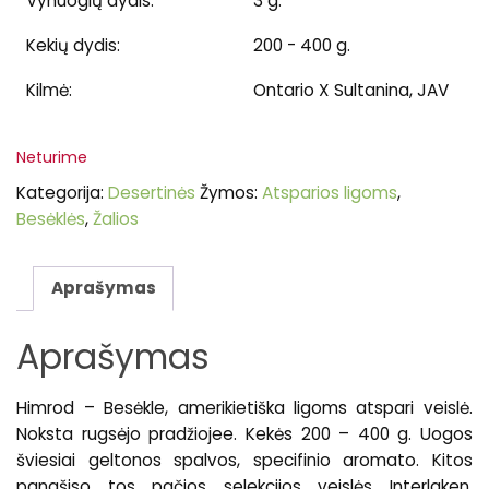
Vynuogių dydis:
3 g.
Kekių dydis:
200 - 400 g.
Kilmė:
Ontario X Sultanina, JAV
Neturime
Kategorija:
Desertinės
Žymos:
Atsparios ligoms
,
Besėklės
,
Žalios
Aprašymas
Aprašymas
Himrod – Besėkle, amerikietiška ligoms atspari veislė.
Noksta rugsėjo pradžiojee. Kekės 200 – 400 g. Uogos
šviesiai geltonos spalvos, specifinio aromato. Kitos
panašiso tos pačios selekcijos veislės Interlaken,