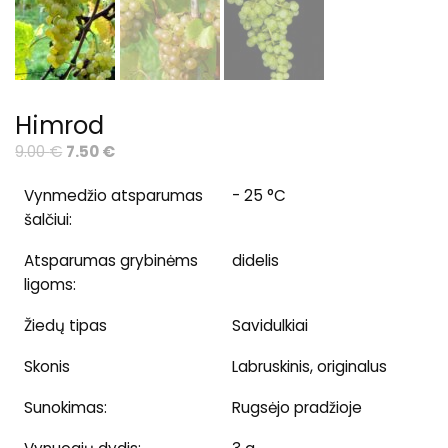
Himrod
Original
Current
9.00
€
7.50
€
price
price
Vynmedžio atsparumas
- 25 °C
was:
is:
šalčiui:
9.00 €.
7.50 €.
Atsparumas grybinėms
didelis
ligoms:
Žiedų tipas
Savidulkiai
Skonis
Labruskinis, originalus
Sunokimas:
Rugsėjo pradžioje