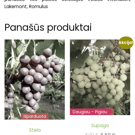
Lakemont, Romulus
Panašūs produktai
Akcija!
Daugiau - Pigiau
Išparduota
Išparduota
Supaga
Stela
Original
Current
8.00
€
6.50
€