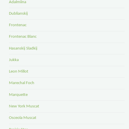
Adalmiina
Dublianskij
Frontenac
Frontenac Blanc
Hasanskij Sladkij
Jukka
Leon Millot
Marechal Foch
Marquette
New York Muscat
Osceola Muscat