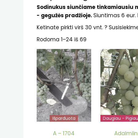
Sodinukus siunčiame tinkamiausiu me
- gegužės pradžioje.
Siuntimas 6 eur.
Ketinate pirkti virš 30 vnt. ? Susisiek
Rodoma 1–24 iš 69
Išparduota
Daugiau - Pigia
Išparduot
A – 1704
Adalmii