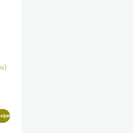
is)
cija!