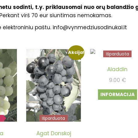
tu sodinti, t.y. priklausomai nuo orų balandžio 
 Perkant virš 70 eur siuntimas nemokamas.
ime elektroniniu paštu. info@vynmedziusodinukai.lt
Akcija!
Išparduota
Aladdin
9.00
€
INFORMACIJA
u
a
Išparduota
na
Agat Donskoj