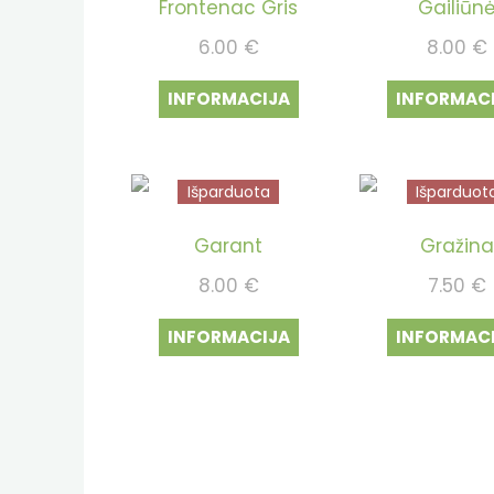
Frontenac Gris
Gailiūn
6.00
€
8.00
€
INFORMACIJA
INFORMAC
Išparduota
Išparduot
Garant
Gražin
8.00
€
7.50
€
INFORMACIJA
INFORMAC