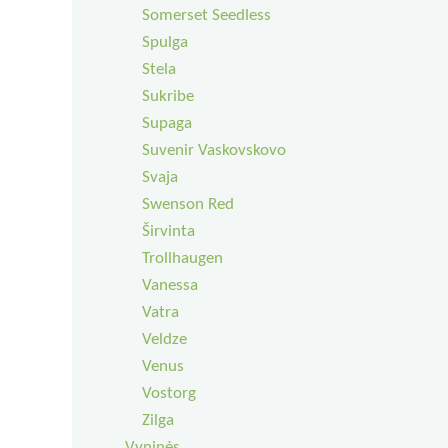
Somerset Seedless
Spulga
Stela
Sukribe
Supaga
Suvenir Vaskovskovo
Svaja
Swenson Red
Širvinta
Trollhaugen
Vanessa
Vatra
Veldze
Venus
Vostorg
Zilga
Vyninės