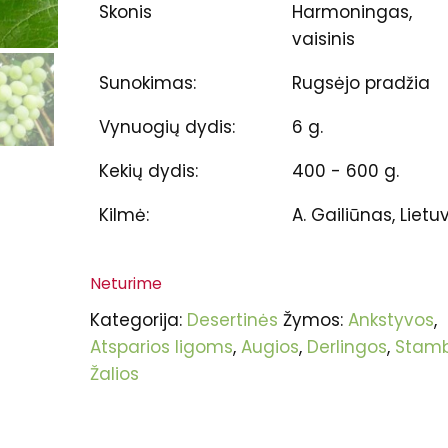
Skonis
Harmoningas,
vaisinis
Sunokimas:
Rugsėjo pradžia
Vynuogių dydis:
6 g.
Kekių dydis:
400 - 600 g.
Kilmė:
A. Gailiūnas, Lietu
Neturime
Kategorija:
Desertinės
Žymos:
Ankstyvos
,
Atsparios ligoms
,
Augios
,
Derlingos
,
Stamb
Žalios