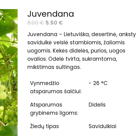
Juvendana
Original
Current
8.00
€
5.50
€
price
price
Juvendana – Lietuviška, desertinė, anksty
was:
is:
savidulkė veislė stambiomis, žaliomis
8.00 €.
5.50 €.
uogomis. Kekės didelės, purios, uogos
ovalios. Odelė tvirta, sukramtoma,
mikštimas sultingas.
Vynmedžio
- 26 °C
atsparumas šalčiui:
Atsparumas
Didelis
grybinėms ligoms:
Žiedų tipas
Savidulkiai