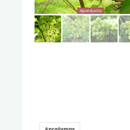
Išparduota
Aprašymas