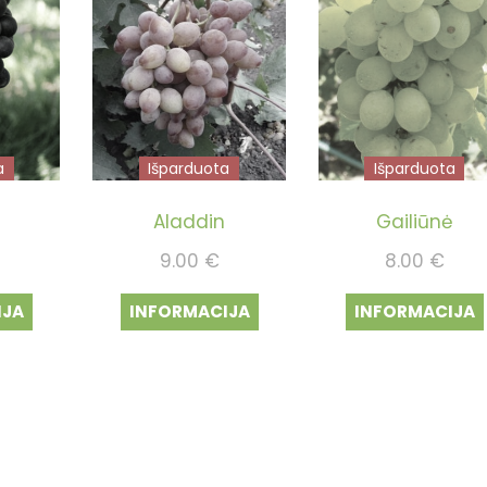
a
Išparduota
Išparduota
Aladdin
Gailiūnė
9.00
€
8.00
€
IJA
INFORMACIJA
INFORMACIJA