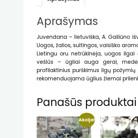
Aprašymas
Juvendana – lietuviška, A. Gailiūno i
Uogos, žalios, sultingos, vaisiško aro
Lietingu oru netrūkinėja, uogos ilg
vešlūs – ūgliai auga gerai, medėj
profilaktinius purškimus ligų požymi
rekomenduojama ūglius žiemai prilenk
Panašūs produktai
Akcija!