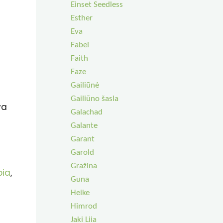
Einset Seedless
Esther
Eva
Fabel
Faith
Faze
Gailiūnė
Gailiūno šasla
va
Galachad
Galante
Garant
Garold
Gražina
ia
,
Guna
Heike
Himrod
Jaki Liia