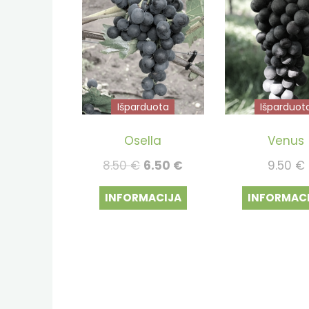
Išparduota
Išparduot
Osella
Venus
Original
Current
8.50
€
6.50
€
9.50
€
price
price
INFORMACIJA
INFORMAC
was:
is:
8.50 €.
6.50 €.