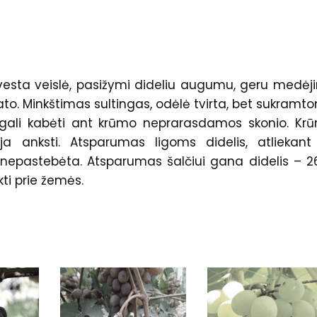
švesta veislė, pasižymi dideliu augumu, geru medėj
mato. Minkštimas sultingas, odėlė tvirta, bet sukramt
ai gali kabėti ant krūmo neprarasdamos skonio. Kr
a anksti. Atsparumas ligoms didelis, atliekant
ų nepastebėta. Atsparumas šalčiui gana didelis – 2
ti prie žemės.