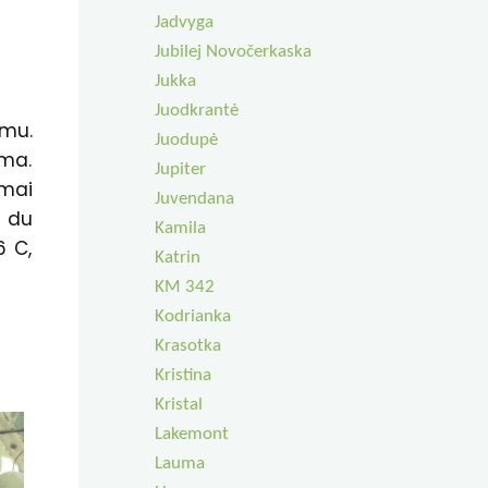
Jadvyga
Jubilej Novočerkaska
Jukka
Juodkrantė
imu.
Juodupė
oma.
Jupiter
ūmai
Juvendana
 du
Kamila
6 C,
Katrin
KM 342
Kodrianka
Krasotka
Kristina
Kristal
Lakemont
Lauma