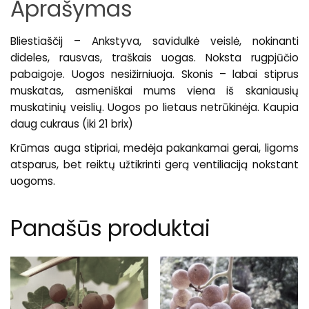
Aprašymas
Bliestiaščij – Ankstyva, savidulkė veislė, nokinanti
dideles, rausvas, traškais uogas. Noksta rugpjūčio
pabaigoje. Uogos nesižirniuoja. Skonis – labai stiprus
muskatas, asmeniškai mums viena iš skaniausių
muskatinių veislių. Uogos po lietaus netrūkinėja. Kaupia
daug cukraus (iki 21 brix)
Krūmas auga stipriai, medėja pakankamai gerai, ligoms
atsparus, bet reiktų užtikrinti gerą ventiliaciją nokstant
uogoms.
Panašūs produktai