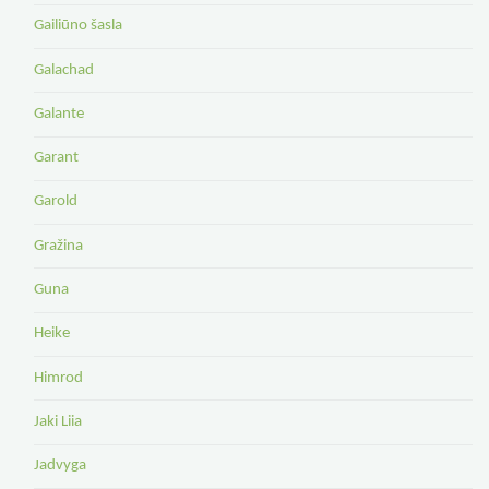
Gailiūno šasla
Galachad
Galante
Garant
Garold
Gražina
Guna
Heike
Himrod
Jaki Liia
Jadvyga