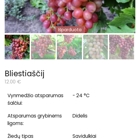
Išparduota
Bliestiaščij
12.00
€
Vynmedžio atsparumas
- 24 °C
šalčiui:
Atsparumas grybinėms
Didelis
ligoms:
Žiedų tipas
Savidulkiai