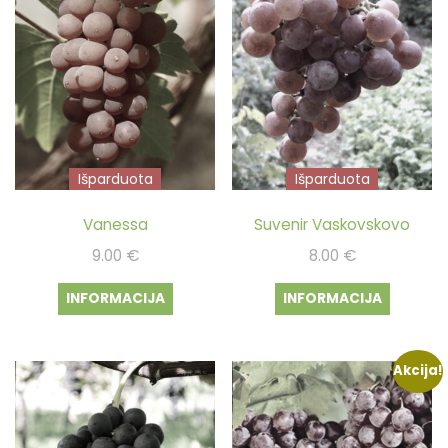
Išparduota
Išparduota
Vanessa
Suvenir Vaskovskovo
9.00
€
8.00
€
INFORMACIJA
INFORMACIJA
Akcija!