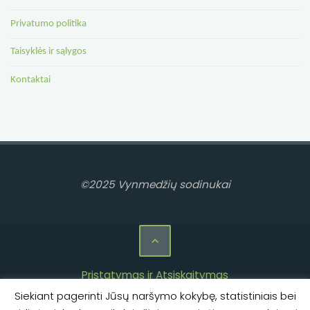
Privatumo politika
Taisyklės ir sąlygos
Kontaktai
©2025 Vynmedžių sodinukai
Pristatymas ir Atsiskaitymas
Siekiant pagerinti Jūsų naršymo kokybę, statistiniais bei
Privatumo politika