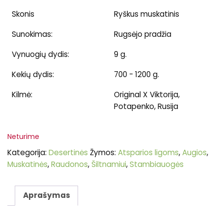
Skonis
Ryškus muskatinis
Sunokimas:
Rugsėjo pradžia
Vynuogių dydis:
9 g.
Kekių dydis:
700 - 1200 g.
Kilmė:
Original X Viktorija,
Potapenko, Rusija
Neturime
Kategorija:
Desertinės
Žymos:
Atsparios ligoms
,
Augios
,
Muskatinės
,
Raudonos
,
Šiltnamiui
,
Stambiauogės
Aprašymas