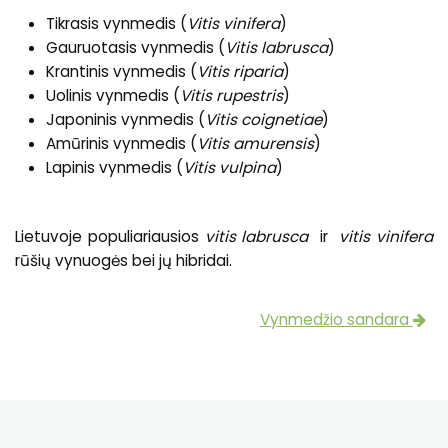
Tikrasis vynmedis (
Vitis vinifera
)
Gauruotasis vynmedis (
Vitis labrusca
)
Krantinis vynmedis (
Vitis riparia
)
Uolinis vynmedis (
Vitis rupestris
)
Japoninis vynmedis (
Vitis coignetiae
)
Amūrinis vynmedis (
Vitis amurensis
)
Lapinis vynmedis (
Vitis vulpina
)
Lietuvoje populiariausios
vitis labrusca
ir
vitis vinifera
rūšių vynuogės bei jų hibridai.
Vynmedžio sandara