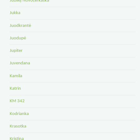
Jubilej Novočerkaska
Jukka
Juodkrantė
Juodupė
Jupiter
Juvendana
Kamila
Katrin
KM 342
Kodrianka
Krasotka
Kristina