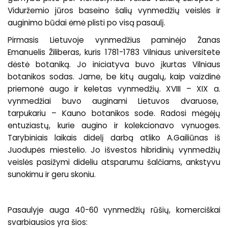
Viduržemio jūros baseino šalių vynmedžių veislės ir
auginimo būdai ėmė plisti po visą pasaulį.
Pirmasis Lietuvoje vynmedžius paminėjo Žanas
Emanuelis Žiliberas, kuris 1781-1783 Vilniaus universitete
dėstė botaniką. Jo iniciatyva buvo įkurtas Vilniaus
botanikos sodas. Jame, be kitų augalų, kaip vaizdinė
priemonė augo ir keletas vynmedžių. XVIII – XIX a.
vynmedžiai buvo auginami Lietuvos dvaruose,
tarpukariu – Kauno botanikos sode. Radosi mėgėjų
entuziastų, kurie augino ir kolekcionavo vynuoges.
Tarybiniais laikais didelį darbą atliko A.Gailiūnas iš
Juodupės miestelio. Jo išvestos hibridinių vynmedžių
veislės pasižymi dideliu atsparumu šalčiams, ankstyvu
sunokimu ir geru skoniu.
Pasaulyje auga 40-60 vynmedžių rūšių, komerciškai
svarbiausios yra šios: