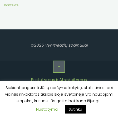
Kontaktai
©2025 Vynmedžių sodinukai
Pristatymas ir Atsiskaitymas
Siekiant pagerinti Jūsų naršymo kokybę, statistiniais bei
Privatumo politika
vidinės rinkodaros tikslais šioje svetainėje yra naudojami
Taisyklės ir sąlygos
slapukai, kuriuos Jūs galite bet kada išjungti.
Kontaktai
Nustatymai
Sutinku