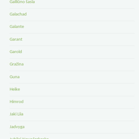
Gailiūno šasla
Galachad
Galante
Garant
Garold
Gražina
Guna
Heike
Himrod
Jaki Liia
Jadvyga