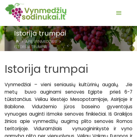
Istorija trumpai
HOME
APIE VYNMEDŽIUS
ISTORIJA TRUMPAI
Istorija trumpai
Vynmedžiai – vieni seniausių kultūrinių augalų. Jie
metų buvo auginami senovės Egipte prieš 6-7
tūkstančius. Vėliau klestėjo Mesopotamijoje, Asirijoje ir
Babilone. Viduržemio jūros baseino gyventojus
vynuoges auginti išmokė senovės finikiečiai. Iš Graikijos
žinios apie vynmedžių augimą plito senovės Romos
teritorijoje. Viduramžiais vynuogininkystė ir vyno
gamyba plito per vienuolynus. Vėliau Vakarų Europos ir