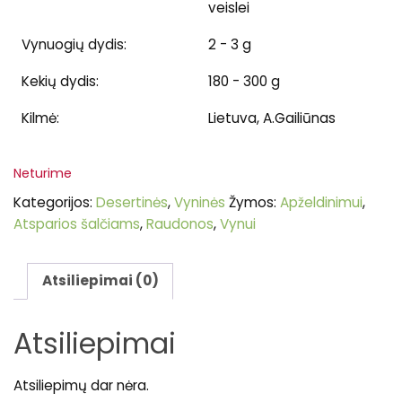
veislei
Vynuogių dydis:
2 - 3 g
Kekių dydis:
180 - 300 g
Kilmė:
Lietuva, A.Gailiūnas
Neturime
Kategorijos:
Desertinės
,
Vyninės
Žymos:
Apželdinimui
,
Atsparios šalčiams
,
Raudonos
,
Vynui
Atsiliepimai (0)
Atsiliepimai
Atsiliepimų dar nėra.