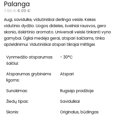
Palanga
Original
Current
7.50
€
6.00
€
price
price
Augi, savidulkė, vidutiniškai derlinga veislė. Kekės
was:
is:
vidutinio dydžio. Uogos didelės, švelniai rausvos, gero
7.50 €.
6.00 €.
skonio, išskirtinio aromato. Universali veislė tinkanti vyno
gamybai. Ūgliai medėja gerai, atspari šalčiams, tinka
apželdinimui. Vidutiniškai atspari tikrajai miltligei.
Vynmedžio atsparumas
- 30°C
šalčiui:
Atsparumas grybinėms
Atspari
ligoms:
Sunokimas:
Rugsėjo pradžioje
Žiedų tipas:
Savidulkiai
Skonis:
Originalus, būdingas