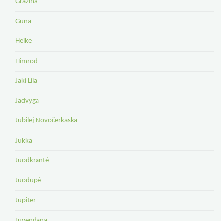
Gražina
Guna
Heike
Himrod
Jaki Liia
Jadvyga
Jubilej Novočerkaska
Jukka
Juodkrantė
Juodupė
Jupiter
Juvendana