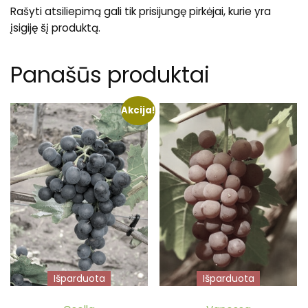
Rašyti atsiliepimą gali tik prisijungę pirkėjai, kurie yra
įsigiję šį produktą.
Panašūs produktai
Akcija!
Išparduota
Išparduota