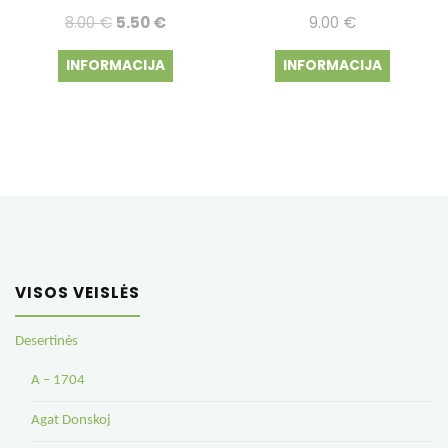
Original
Current
8.00
€
5.50
€
9.00
€
price
price
INFORMACIJA
INFORMACIJA
was:
is:
8.00 €.
5.50 €.
VISOS VEISLĖS
Desertinės
A – 1704
Agat Donskoj