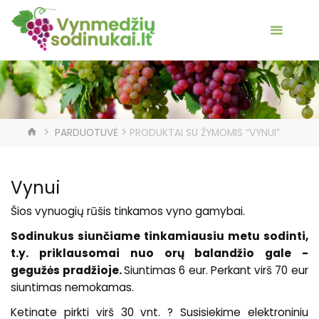
HOME
PARDUOTUVĖ
PRODUKTAI SU ŽYMOMIS “VYNUI”
Vynui
Šios vynuogių rūšis tinkamos vyno gamybai.
Sodinukus siunčiame tinkamiausiu metu sodinti,
t.y. priklausomai nuo orų balandžio gale -
gegužės pradžioje.
Siuntimas 6 eur. Perkant virš 70 eur
siuntimas nemokamas.
Ketinate pirkti virš 30 vnt. ? Susisiekime elektroniniu