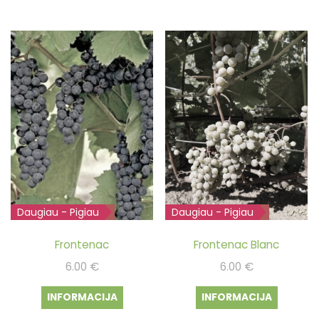
7.00 €.
5.00 €.
7.00 €.
5.00 €.
Daugiau - Pigiau
Išparduota
Daugiau - Pigiau
Išparduota
Frontenac
Frontenac Blanc
6.00
€
6.00
€
INFORMACIJA
INFORMACIJA