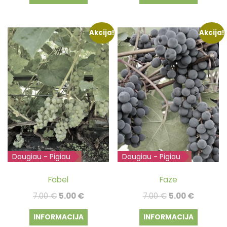
7.50 €.
6.00 €.
Akcija!
Akcija!
Daugiau - Pigiau
Išparduota
Daugiau - Pigiau
Išparduota
Fabel
Faze
Original
Current
Original
Current
7.00
€
5.00
€
7.00
€
5.00
€
price
price
price
price
INFORMACIJA
INFORMACIJA
was:
is:
was:
is: