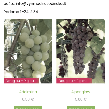
paštu. info@vynmedziusodinukai.lt
Rodoma 1–24 iš 34
Daugiau - Pigiau
Išparduota
Daugiau - Pigiau
Išparduota
Adalmiina
Alpenglow
6.50
€
5.00
€