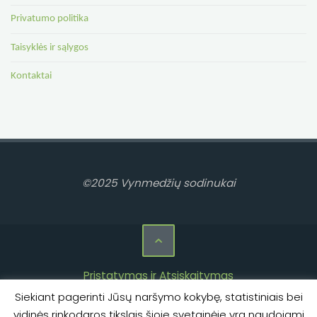
Privatumo politika
Taisyklės ir sąlygos
Kontaktai
©2025 Vynmedžių sodinukai
Pristatymas ir Atsiskaitymas
Siekiant pagerinti Jūsų naršymo kokybę, statistiniais bei
Privatumo politika
vidinės rinkodaros tikslais šioje svetainėje yra naudojami