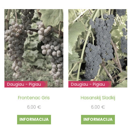
Daugiau - Pigiau
Išparduota
Daugiau - Pigiau
Išparduota
Frontenac Gris
Hasanskij Sladkij
6.00
€
6.00
€
INFORMACIJA
INFORMACIJA