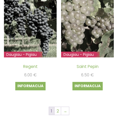
Daugiau - Pigiau
Išparduota
Daugiau - Pigiau
Išparduota
Regent
Saint Pepin
6.00
€
6.50
€
INFORMACIJA
INFORMACIJA
1
2
→