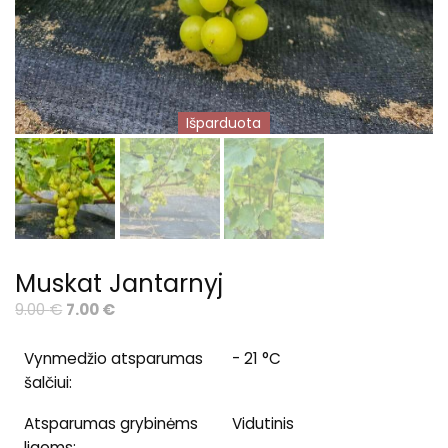
Išparduota
Muskat Jantarnyj
Original
Current
9.00
€
7.00
€
price
price
was:
is:
Vynmedžio atsparumas
- 21 °C
9.00 €.
7.00 €.
šalčiui:
Atsparumas grybinėms
Vidutinis
ligoms: