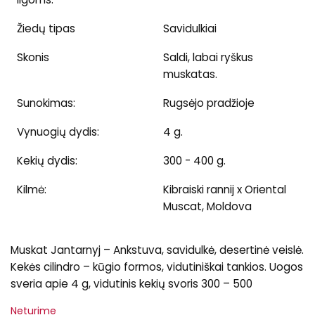
Žiedų tipas
Savidulkiai
Skonis
Saldi, labai ryškus
muskatas.
Sunokimas:
Rugsėjo pradžioje
Vynuogių dydis:
4 g.
Kekių dydis:
300 - 400 g.
Kilmė:
Kibraiski rannij x Oriental
Muscat, Moldova
Muskat Jantarnyj – Ankstuva, savidulkė, desertinė veislė.
Kekės cilindro – kūgio formos, vidutiniškai tankios. Uogos
sveria apie 4 g, vidutinis kekių svoris 300 – 500
Neturime