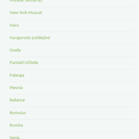
Muskat Jantarnyj
New York Muscat
Nero
Novgorodo jubiliejinė
Osella
Pamiati Učitelia
Palanga
Piesnia
Reliance
Romulus
Rumba
Senia