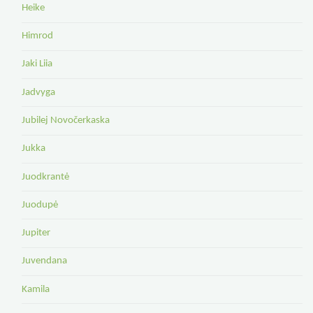
Heike
Himrod
Jaki Liia
Jadvyga
Jubilej Novočerkaska
Jukka
Juodkrantė
Juodupė
Jupiter
Juvendana
Kamila