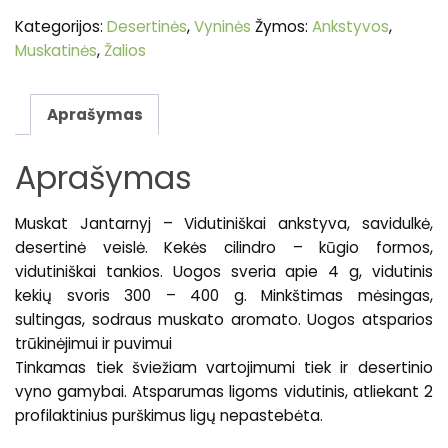
Kategorijos:
Desertinės
,
Vyninės
Žymos:
Ankstyvos
,
Muskatinės
,
Žalios
Aprašymas
Aprašymas
Muskat Jantarnyj – Vidutiniškai ankstyva, savidulkė,
desertinė veislė. Kekės cilindro – kūgio formos,
vidutiniškai tankios. Uogos sveria apie 4 g, vidutinis
kekių svoris 300 – 400 g. Minkštimas mėsingas,
sultingas, sodraus muskato aromato. Uogos atsparios
trūkinėjimui ir puvimui
Tinkamas tiek šviežiam vartojimumi tiek ir desertinio
vyno gamybai. Atsparumas ligoms vidutinis, atliekant 2
profilaktinius purškimus ligų nepastebėta.