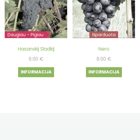
Daugiau - Pigiau
Išparduota
Išparduota
Hasanskij Sladkij
Nero
6.00
€
8.00
€
INFORMACIJA
INFORMACIJA