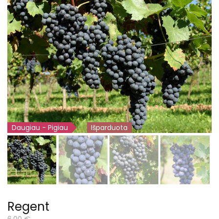
Daugiau - Pigiau
Išparduota
Regent