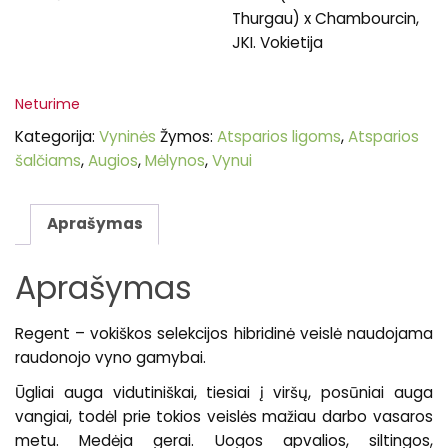
Thurgau) x Chambourcin,
JKI. Vokietija
Neturime
Kategorija:
Vyninės
Žymos:
Atsparios ligoms
,
Atsparios
šalčiams
,
Augios
,
Mėlynos
,
Vynui
Aprašymas
Aprašymas
Regent – vokiškos selekcijos hibridinė veislė naudojama
raudonojo vyno gamybai.
Ūgliai auga vidutiniškai, tiesiai į viršų, posūniai auga
vangiai, todėl prie tokios veislės mažiau darbo vasaros
metu. Medėja gerai. Uogos apvalios, siltingos,