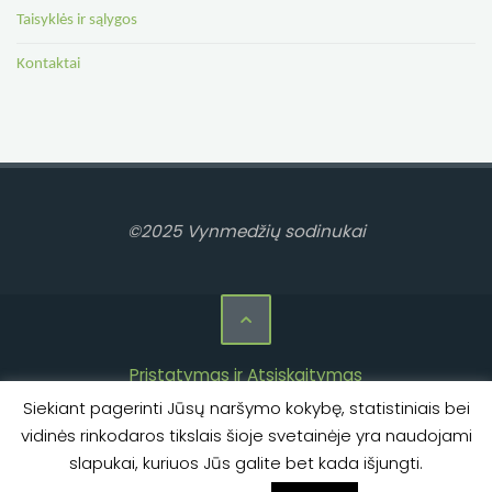
Taisyklės ir sąlygos
Kontaktai
©2025 Vynmedžių sodinukai
Pristatymas ir Atsiskaitymas
Siekiant pagerinti Jūsų naršymo kokybę, statistiniais bei
Privatumo politika
vidinės rinkodaros tikslais šioje svetainėje yra naudojami
Taisyklės ir sąlygos
slapukai, kuriuos Jūs galite bet kada išjungti.
Kontaktai