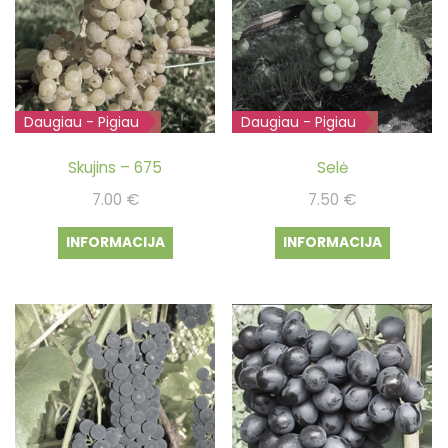
Daugiau - Pigiau
Išparduota
Daugiau - Pigiau
Išparduota
Skujins – 675
Selė
7.00
€
7.50
€
INFORMACIJA
INFORMACIJA