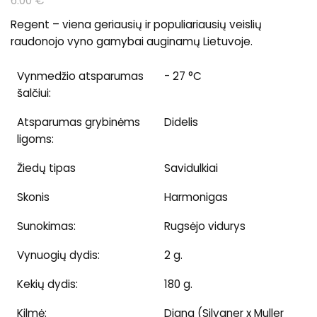
6.00
€
Regent – viena geriausių ir populiariausių veislių
raudonojo vyno gamybai auginamų Lietuvoje.
Vynmedžio atsparumas
- 27 °C
šalčiui:
Atsparumas grybinėms
Didelis
ligoms:
Žiedų tipas
Savidulkiai
Skonis
Harmonigas
Sunokimas:
Rugsėjo vidurys
Vynuogių dydis:
2 g.
Kekių dydis:
180 g.
Kilmė:
Diana (Silvaner x Muller