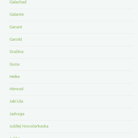
Galachad
Galante
Garant
Garold
Gražina
Guna
Heike
Himrod
Jaki Liia
Jadvyga
Jubilej Novočerkaska