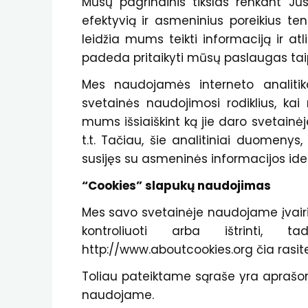
Mūsų pagrindinis tikslas renkant Jū
efektyvią ir asmeninius poreikius ten
leidžia mums teikti informaciją ir atlik
padeda pritaikyti mūsų paslaugas taip
Mes naudojamės interneto analitikai
svetainės naudojimosi rodiklius, ka
mums išsiaiškint ką jie daro svetainėj
t.t. Tačiau, šie analitiniai duomenys
susijęs su asmeninės informacijos ide
“Cookies” slapukų naudojimas
Mes savo svetainėje naudojame įvairius
kontroliuoti arba ištrinti
http://www.aboutcookies.org čia rasit
Toliau pateiktame sąraše yra aprašom
naudojame.