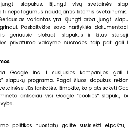
ungti slapukus. Išjungti visų svetainės slap
lti nepatogumus naudojantis kitomis svetainėmis,
eriausias variantas yra išjungti arba įjungti slap
rindui. Paskaitykite savo naršyklės dokumentaci
aip geriausia blokuoti slapukus ir kitus stebė
klės privatumo valdymo nuorodos taip pat gali 
amos
kia Google Inc. I susijusios kompanijos gali b
es” slapukų programa. Pagal šiuos slapukus rekl
vetainėse Jūs lankotės. Išmokite, kaip atsisakyti Go
minėta anksčiau visi Google “cookies” slapukų 
vybė.
mo politikos nuostatų galite susisiekti el.paštu,