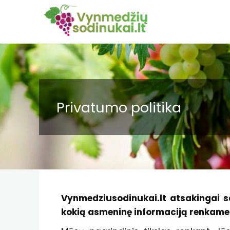
Privatumo politika
Vynmedziusodinukai.lt atsakingai s
kokią asmeninę informaciją renkame 