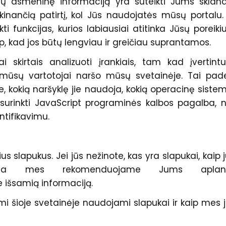
sų asmeninę informaciją yra suteikti Jums skland
kinančią patirtį, kol Jūs naudojatės mūsų portalu.
ti funkcijas, kurios labiausiai atitinka Jūsų poreikiu
, kad jos būtų lengviau ir greičiau suprantamos.
 skirtais analizuoti įrankiais, tam kad įvertin
i mūsų vartotojai naršo mūsų svetainėje. Tai pa
e, kokią naršyklę jie naudoja, kokią operacinę sistem
, surinkti JavaScript programinės kalbos pagalba, 
ntifikavimu.
 slapukus. Jei jūs nežinote, kas yra slapukai, kaip 
, tada mes rekomenduojame Jums aplank
e išsamią informaciją.
i šioje svetainėje naudojami slapukai ir kaip mes 