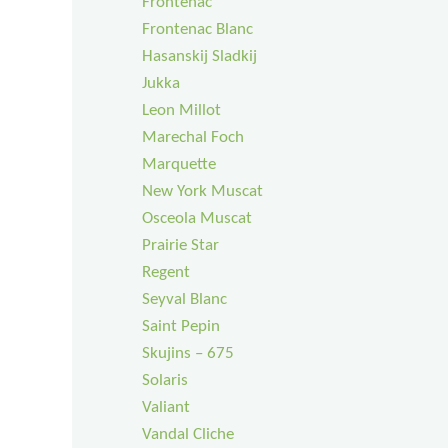
Frontenac
Frontenac Blanc
Hasanskij Sladkij
Jukka
Leon Millot
Marechal Foch
Marquette
New York Muscat
Osceola Muscat
Prairie Star
Regent
Seyval Blanc
Saint Pepin
Skujins – 675
Solaris
Valiant
Vandal Cliche