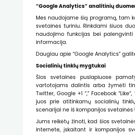
“Google Analytics” analitinių duome
Mes naudojame šią programą, tam kad
svetainės turiniu. Rinkdami šiuos du
naudojimo funkcijas bei palengvinti
informacija.
Daugiau apie “Google Analytics” galit
Socialinių tinklų mygtukai
Šios svetainės puslapiuose pamatys
vartotojams dalintis arba žymėti tin
Twitter, Google +1 “,” Facebook “Like”,
juos prie atitinkamų socialinių tin
scenarijai ne iš kompanijos svetainė
Jums reikėtų žinoti, kad šios svetainės
internete, įskaitant ir kompanijos sve