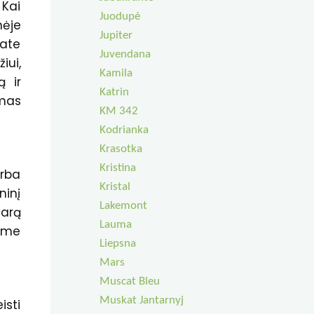
 Kai
Juodupė
nėje
Jupiter
iate
Juvendana
iui,
Kamila
ą ir
Katrin
amas
KM 342
Kodrianka
Krasotka
Kristina
arba
Kristal
ninį
Lakemont
tarą
Lauma
mėme
Liepsna
Mars
Muscat Bleu
Muskat Jantarnyj
isti