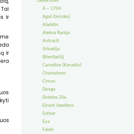
žią,
Desertinės
 Tai
A – 1704
s ir
Agat Donskoj
Aladdin
Aleksa Ranija
tume
Antracit
deda
Arkadija
ą ir
Bliestiaščij
nėra
Canadice (Kanadis)
Chameleon
Cimus
Dovga
juos
Dvietes Zila
yti
Einset Seedless
Esther
juos
Eva
Fabel