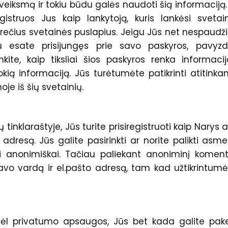
 veiksmą ir tokiu būdu galės naudoti šią informaciją.
gistruos Jus kaip lankytoją, kuris lankėsi svetai
krečius svetainės puslapius. Jeigu Jūs net nespaudž
 esate prisijungęs prie savo paskyros, pavyzdž
kite, kaip tiksliai šios paskyros renka informacij
, tokią informaciją. Jūs turėtumėte patikrinti atitink
je iš šių svetainių.
tinklaraštyje, Jūs turite prisiregistruoti kaip Narys 
adresą. Jūs galite pasirinkti ar norite palikti asme
 anonimiškai. Tačiau paliekant anoniminį komen
avo vardą ir el.pašto adresą, tam kad užtikrintu
 dėl privatumo apsaugos, Jūs bet kada galite pake