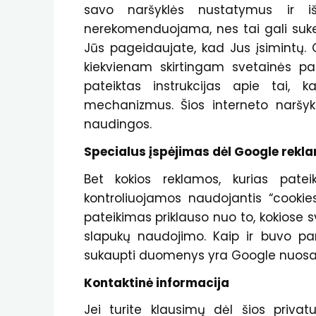
savo naršyklės nustatymus ir išj
nerekomenduojama, nes tai gali suke
Jūs pageidaujate, kad Jus įsimintų. G
kiekvienam skirtingam svetainės pag
pateiktas instrukcijas apie tai, k
mechanizmus. Šios interneto naršy
naudingos.
Specialus įspėjimas dėl Google rekl
Bet kokios reklamos, kurias patei
kontroliuojamos naudojantis “cooki
pateikimas priklauso nuo to, kokiose s
slapukų naudojimo. Kaip ir buvo pa
sukaupti duomenys yra Google nuosa
Kontaktinė informacija
Jei turite klausimų dėl šios privatu