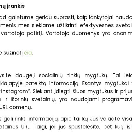
nų įrankis
 galėtume geriau suprasti, kaip lankytojai naudo
omenis mes siekiame užtikrinti efektyvesnes sveta
 vartotojo patirtį. Vartotojo duomenys yra anoni
e sužinoti
čia
.
ite daugelį socialinių tinklų mygtukų. Tai lei
klalapyje pateiktą informaciją. Esantys mygtukai 
 “Instagram“. Siekiant įdiegti šiuos mygtukus ir priju
klų ir išorinių svetainių, yra naudojami programa
s URL domenų.
 gali rinkti informaciją, apie tai ką Jūs veikiate vi
tainės URL. Taigi, jei jūs spustelėsite, bet kurį iš