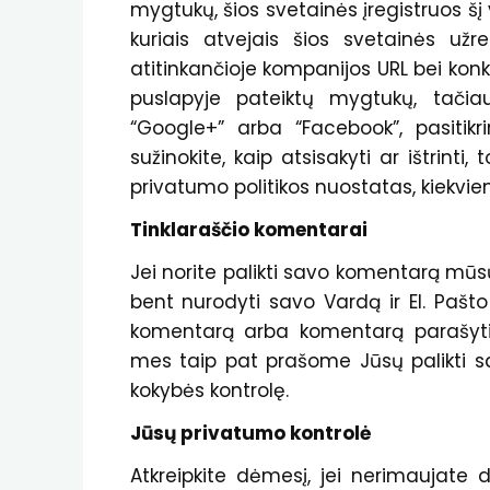
mygtukų, šios svetainės įregistruos šį
kuriais atvejais šios svetainės užre
atitinkančioje kompanijos URL bei kon
puslapyje pateiktų mygtukų, tačiau
“Google+” arba “Facebook”, pasitikrin
sužinokite, kaip atsisakyti ar ištrinti
privatumo politikos nuostatas, kiekvieno
Tinklaraščio komentarai
Jei norite palikti savo komentarą mūsų 
bent nurodyti savo Vardą ir El. Pašto 
komentarą arba komentarą parašyti
mes taip pat prašome Jūsų palikti s
kokybės kontrolę.
Jūsų privatumo kontrolė
Atkreipkite dėmesį, jei nerimaujate