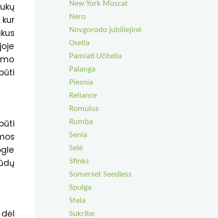
New York Muscat
ukų
Nero
 kur
Novgorodo jubiliejinė
ukus
Osella
joje
Pamiati Učitelia
jimo
Palanga
būti
Piesnia
Reliance
Romulus
Rumba
ūti
Senia
amos
Selė
ogle
Sfinks
būdų
Somerset Seedless
Spulga
Stela
 dėl
Sukribe