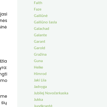
Faith
Faze
jasi
Gailiūnė
inės
Gailiūno šasla
minė
Galachad
Galante
Garant
Garold
Gražina
džia
Guna
yra:
Heike
ngti
Himrod
vimo
Jaki Liia
Jadvyga
Jubilej Novočerkaska
same
Jukka
 šių
Juodkrantė