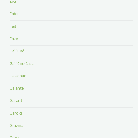
Eva
Fabel
Faith
Faze
Gailiūnė
Gailiūno šasla
Galachad
Galante
Garant
Garold
Gražina