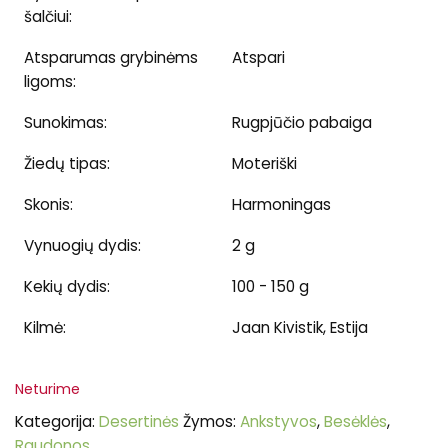
šalčiui:
Atsparumas grybinėms
Atspari
ligoms:
Sunokimas:
Rugpjūčio pabaiga
Žiedų tipas:
Moteriški
Skonis:
Harmoningas
Vynuogių dydis:
2 g
Kekių dydis:
100 - 150 g
Kilmė:
Jaan Kivistik, Estija
Neturime
Kategorija:
Desertinės
Žymos:
Ankstyvos
,
Besėklės
,
Raudonos