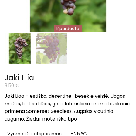
Išparduota
Jaki Liia
8.50
€
Jaki Liaa
–
estiška, desertinė , besėklė veislė. Uogos
mažos, bet saldžios, gero labruskinio aromato, skoniu
primena Somerset Seedless.
Augalas v
idutinio
augumo. Žiedai moteriško tipo
Vynmedžio atsparumas
- 25 °C