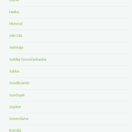
Guna
Heike
Himrod
Jaki Liia
Jadvyga
Jubilej Novočerkaska
Jukka
Juodkrantė
Juodupė
Jupiter
Juvendana
Kamila