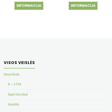
price
price
INFORMACIJA
INFORMACIJA
was:
is:
7.50 €.
6.00 €.
VISOS VEISLĖS
Desertinės
A – 1704
Agat Donskoj
Aladdin