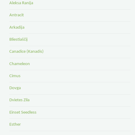
Aleksa Ranija
Antracit
Arkadija
Bliestiaščij
Canadice (Kanadis)
Chameleon
Cimus
Dovga
Dvietes Zila
Einset Seedless
Esther