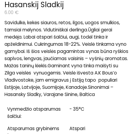
Hasanskij Sladkij
6.00
€
Savidulkė, kekės siauros, retos, ilgos, uogos smulkios,
tamsiai mėlynos. Vidutiniškai derlinga.Ūgliai gerai
medėja. Labai atspari šalčiui, augi, todėl tinka ir
apželdinimui. Cukringumas 18-22%. Veislė tinkama vyno
gamybai. Iš šios veislės pagamintas vynas būna ryškios
saplvos, lengvas, jaučiamas vaisinis – vyšnių aromatas.
Mažas taninų kiekis.Gaminant vyna tinka maišyti su
Zilga veislės vynuogėmis. Veislė išvesta A.K Bous’o
Vladivostoke, jam emigravus į Estiją tapo populiari
Estijoje, Latvijoje, Suomijoje, Kanadoje.Sinonimai –
Hasansky Sladky, Varajane Sinine, Baltica
Vynmedžio atsparumas
- 35°C
šalčiui:
Atsparumas grybinėms
Atspari