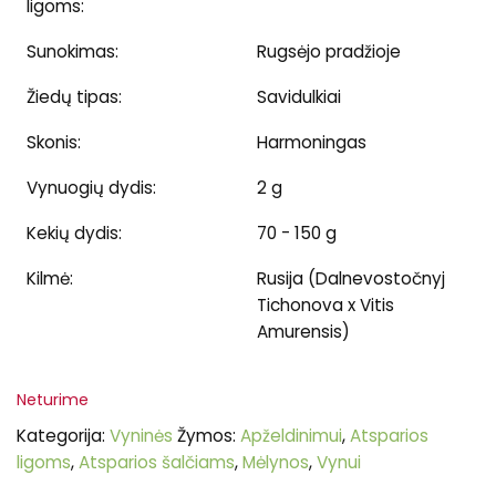
ligoms:
Sunokimas:
Rugsėjo pradžioje
Žiedų tipas:
Savidulkiai
Skonis:
Harmoningas
Vynuogių dydis:
2 g
Kekių dydis:
70 - 150 g
Kilmė:
Rusija (Dalnevostočnyj
Tichonova x Vitis
Amurensis)
Neturime
Kategorija:
Vyninės
Žymos:
Apželdinimui
,
Atsparios
ligoms
,
Atsparios šalčiams
,
Mėlynos
,
Vynui