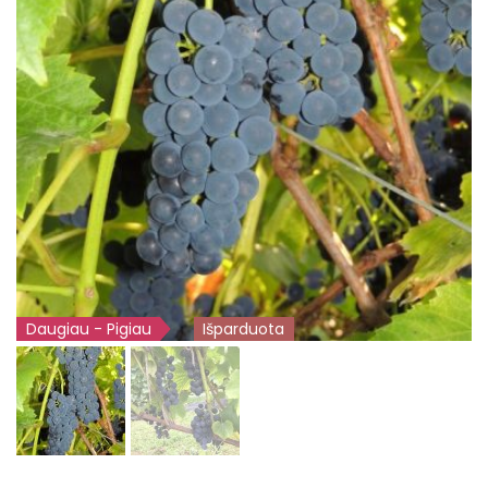
Daugiau - Pigiau
Išparduota