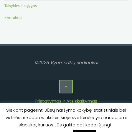
Taisyklės ir sąlygos
Kontaktai
©2025 Vynmedžių sodinukai
Pristatymas ir Atsiskaitymas
Siekiant pagerinti Jūsų naršymo kokybę, statistiniais bei
Privatumo politika
vidinės rinkodaros tikslais šioje svetainėje yra naudojami
Taisyklės ir sąlygos
slapukai, kuriuos Jūs galite bet kada išjungti.
Kontaktai