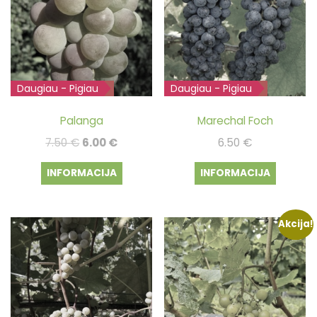
Daugiau - Pigiau
Išparduota
Daugiau - Pigiau
Išparduota
Palanga
Marechal Foch
Original
Current
7.50
€
6.00
€
6.50
€
price
price
INFORMACIJA
INFORMACIJA
was:
is:
7.50 €.
6.00 €.
Akcija!