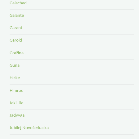
Galachad
Galante
Garant
Garold
Gražina
Guna
Heike
Himrod
Jaki Liia
Jadvyga
Jubilej Novočerkaska