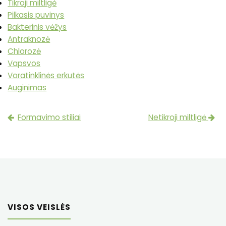
Tikroji miltligė
Pilkasis puvinys
Bakterinis vėžys
Antraknozė
Chlorozė
Vapsvos
Voratinklinės erkutės
Auginimas
Formavimo stiliai
Netikroji miltligė
VISOS VEISLĖS