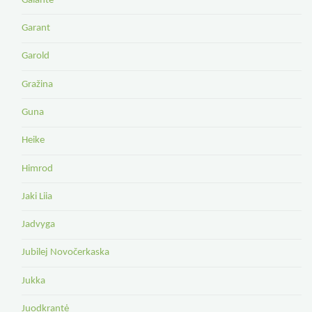
Galante
Garant
Garold
Gražina
Guna
Heike
Himrod
Jaki Liia
Jadvyga
Jubilej Novočerkaska
Jukka
Juodkrantė