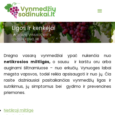
Ligos ir kenkėjai
HOME
APIE VYNMEDŽIUS
LIGOS IR KENKĖJAI
Drėgna vasarą vynmedžiai ypač nukenčia nuo
netikrosios miltligės,
o sausu ir karštu oru arba
auginami šiltnamiuose – nuo erkučių. Vynuoges labai
mėgsta vapsvos, todėl reikia apsisaugoti ir nuo jų. Čia
rasite dažniausiai pasitaikančias vynmedžių ligas ir
sutrikimus, jų simptomus bei gydimo ir prevencines
priemones.
Netikroji miltligė