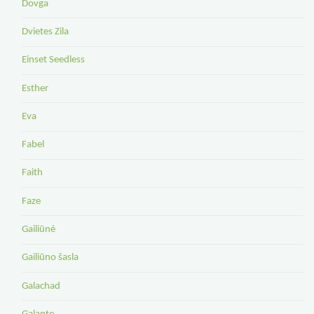
Dovga
Dvietes Zila
Einset Seedless
Esther
Eva
Fabel
Faith
Faze
Gailiūnė
Gailiūno šasla
Galachad