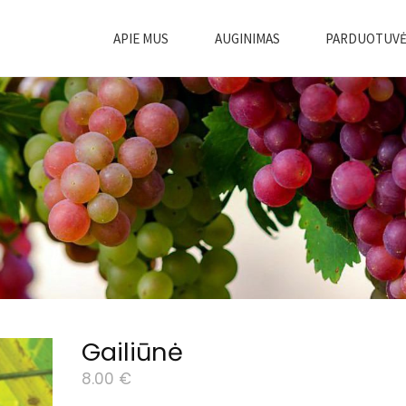
APIE MUS
AUGINIMAS
PARDUOTUV
Gailiūnė
8.00
€