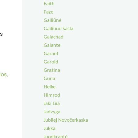
Faith
Faze
Gailiūnė
Gailiūno šasla
as
Galachad
Galante
Garant
Garold
Gražina
ios
,
Guna
Heike
Himrod
Jaki Liia
Jadvyga
Jubilej Novočerkaska
Jukka
Juodkrantė