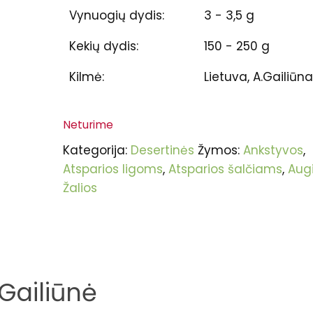
Vynuogių dydis:
3 - 3,5 g
Kekių dydis:
150 - 250 g
Kilmė:
Lietuva, A.Gailiūn
Neturime
Kategorija:
Desertinės
Žymos:
Ankstyvos
,
Atsparios ligoms
,
Atsparios šalčiams
,
Aug
Žalios
Gailiūnė