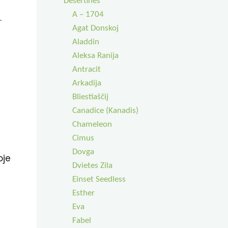
Desertinės
A – 1704
.
Agat Donskoj
Aladdin
Aleksa Ranija
Antracit
Arkadija
Bliestiaščij
Canadice (Kanadis)
Chameleon
Cimus
Dovga
oje
Dvietes Zila
Einset Seedless
Esther
Eva
Fabel