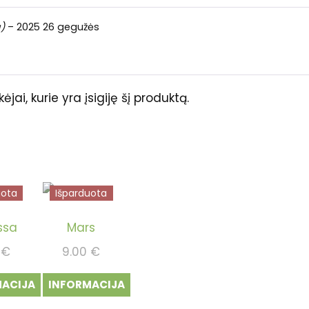
)
–
2025 26 gegužės
ėjai, kurie yra įsigiję šį produktą.
uota
Išparduota
ssa
Mars
0
€
9.00
€
MACIJA
INFORMACIJA