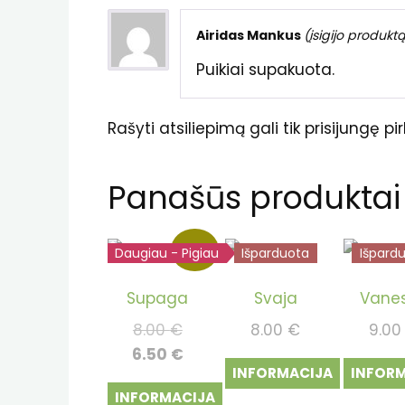
Airidas Mankus
(įsigijo produktą
Puikiai supakuota.
Rašyti atsiliepimą gali tik prisijungę pirk
Panašūs produktai
Akcija!
Daugiau - Pigiau
Išparduota
Išparduota
Išpard
Supaga
Svaja
Vane
Original
8.00
€
8.00
€
9.0
price
Current
6.50
€
INFORMACIJA
INFOR
was:
price
INFORMACIJA
8.00 €.
is: