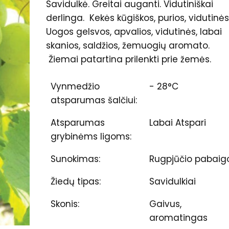
Savidulkė. Greitai auganti. Vidutiniškai
derlinga. Kekės kūgiškos, purios, vidutinės
Uogos gelsvos, apvalios, vidutinės, labai
skanios, saldžios, žemuogių aromato.
Žiemai patartina prilenkti prie žemės.
Vynmedžio
- 28°C
atsparumas šalčiui:
Atsparumas
Labai Atspari
grybinėms ligoms:
Sunokimas:
Rugpjūčio pabaig
Žiedų tipas:
Savidulkiai
Skonis:
Gaivus,
aromatingas