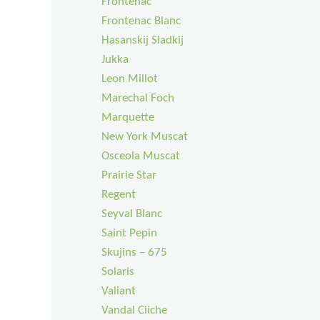
Frontenac
Frontenac Blanc
Hasanskij Sladkij
Jukka
Leon Millot
Marechal Foch
Marquette
New York Muscat
Osceola Muscat
Prairie Star
Regent
Seyval Blanc
Saint Pepin
Skujins – 675
Solaris
Valiant
Vandal Cliche