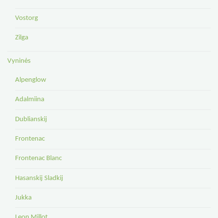
Vostorg
Zilga
Vyninės
Alpenglow
Adalmiina
Dublianskij
Frontenac
Frontenac Blanc
Hasanskij Sladkij
Jukka
Leon Millot