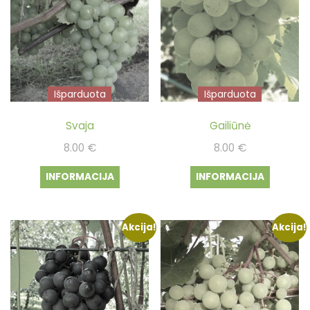
Išparduota
Išparduota
Svaja
Gailiūnė
8.00
€
8.00
€
INFORMACIJA
INFORMACIJA
Akcija!
Akcija!