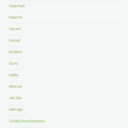
Galachad
Galante
Garant
Garold
Gražina
Guna
Heike
Himrod
Jaki Liia
Jadvyga
Jubilej Novočerkaska