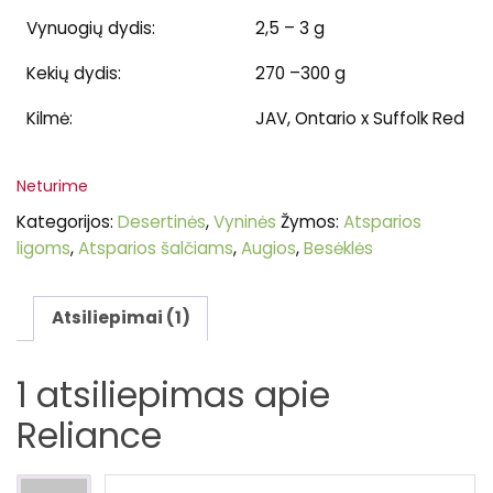
Vynuogių dydis:
2,5 – 3 g
Kekių dydis:
270 –300 g
Kilmė:
JAV, Ontario x Suffolk Red
Neturime
Kategorijos:
Desertinės
,
Vyninės
Žymos:
Atsparios
ligoms
,
Atsparios šalčiams
,
Augios
,
Besėklės
Atsiliepimai (1)
1 atsiliepimas apie
Reliance