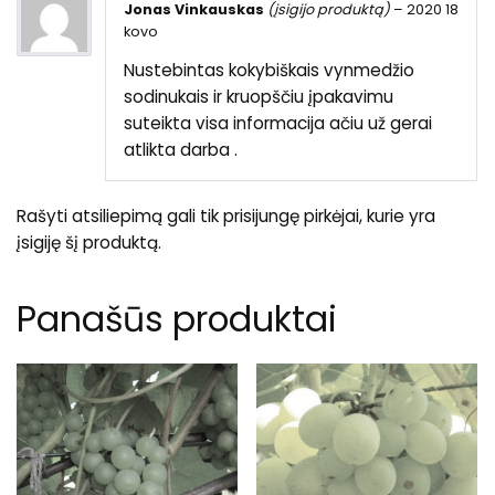
Jonas Vinkauskas
(įsigijo produktą)
–
2020 18
kovo
Nustebintas kokybiškais vynmedžio
sodinukais ir kruopščiu įpakavimu
suteikta visa informacija ačiu už gerai
atlikta darba .
Rašyti atsiliepimą gali tik prisijungę pirkėjai, kurie yra
įsigiję šį produktą.
Panašūs produktai