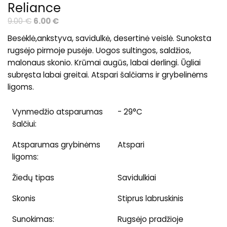
Reliance
Original
Current
9.00
€
6.00
€
price
price
Besėklė,ankstyva, savidulkė, desertinė veislė. Sunoksta
was:
is:
rugsėjo pirmoje pusėje. Uogos sultingos, saldžios,
9.00 €.
6.00 €.
malonaus skonio. Krūmai augūs, labai derlingi. Ūgliai
subręsta labai greitai. Atspari šalčiams ir grybelinėms
ligoms.
Vynmedžio atsparumas
- 29°C
šalčiui:
Atsparumas grybinėms
Atspari
ligoms:
Žiedų tipas
Savidulkiai
Skonis
Stiprus labruskinis
Sunokimas:
Rugsėjo pradžioje