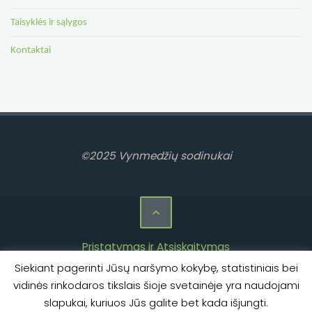
Taisyklės ir sąlygos
Kontaktai
©2025 Vynmedžių sodinukai
Pristatymas ir Atsiskaitymas
Siekiant pagerinti Jūsų naršymo kokybę, statistiniais bei
Privatumo politika
vidinės rinkodaros tikslais šioje svetainėje yra naudojami
Taisyklės ir sąlygos
slapukai, kuriuos Jūs galite bet kada išjungti.