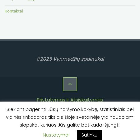
Kontaktai
©2025 Vynmedžių sodinukai
Pristatymas ir Atsiskaitymas
Siekiant pagerinti Jūsų naršymo kokybę, statistiniais bei
Privatumo politika
vidinės rinkodaros tikslais šioje svetainėje yra naudojami
Taisyklės ir sąlygos
slapukai, kuriuos Jūs galite bet kada išjungti.
Kontaktai
Nustatymai
Sutinku