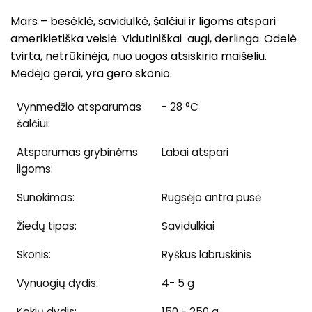
Mars
–
besėklė, savidulkė, šalčiui ir ligoms atspari
amerikietiška veislė. Vidutiniškai augi, derlinga. Odelė
tvirta, netrūkinėja, nuo uogos atsiskiria maišeliu.
Medėja gerai, yra gero skonio.
Vynmedžio atsparumas
- 28 °C
šalčiui:
Atsparumas grybinėms
Labai atspari
ligoms:
Sunokimas:
Rugsėjo antra pusė
Žiedų tipas:
Savidulkiai
Skonis:
Ryškus labruskinis
Vynuogių dydis:
4- 5 g
Kekių dydis:
150 - 250 g