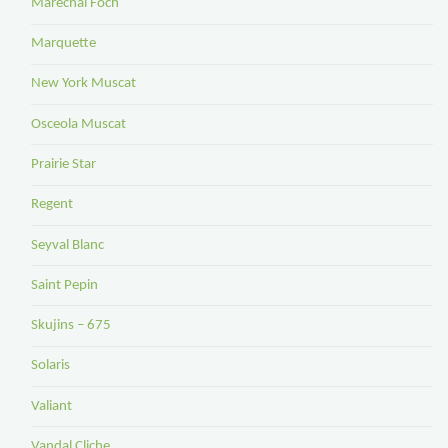
Marechal Foch
Marquette
New York Muscat
Osceola Muscat
Prairie Star
Regent
Seyval Blanc
Saint Pepin
Skujins – 675
Solaris
Valiant
Vandal Cliche