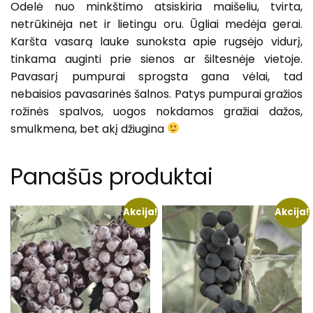
Odelė nuo minkštimo atsiskiria maišeliu,
tv
irta,
netrūkinėja net ir lietingu oru. Ūgliai medėja gerai.
Karšta vasarą lauke sunoksta apie rugsėjo vidurį,
tinkama auginti prie sienos ar šiltesnėje vietoje.
Pavasarį pumpurai sprogsta gana vėlai, tad
nebaisios pavasarinės šalnos. Patys pumpurai gražios
rožinės spalvos, uogos nokdamos gražiai dažos,
smulkmena, bet akį džiugina
Panašūs produktai
Akcija!
Akcija!