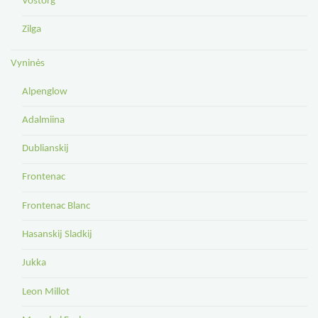
Vostorg
Zilga
Vyninės
Alpenglow
Adalmiina
Dublianskij
Frontenac
Frontenac Blanc
Hasanskij Sladkij
Jukka
Leon Millot