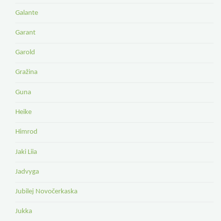
Galante
Garant
Garold
Gražina
Guna
Heike
Himrod
Jaki Liia
Jadvyga
Jubilej Novočerkaska
Jukka