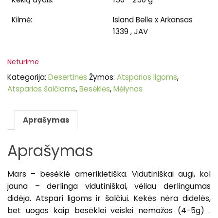
Kilmė:
Island Belle x Arkansas
1339 , JAV
Neturime
Kategorija:
Desertinės
Žymos:
Atsparios ligoms
,
Atsparios šalčiams
,
Besėklės
,
Mėlynos
Aprašymas
Aprašymas
Mars – bes
ėklė amerikietiška. Vidutiniškai augi
, kol
jauna – derlinga vidutiniškai, vėliau derlingumas
didėja
.
Atspari ligoms ir šalčiui.
Kek
ės nėra didelės,
bet uogos kaip besėklei veislei nemažos (
4-5g) .