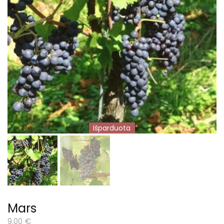
Išparduota
Mars
9.00
€