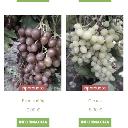
Išparduota
Išparduota
Bliestiaščij
Cimus
12.00
€
15.00
€
INFORMACIJA
INFORMACIJA