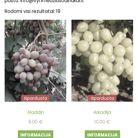
paštu. info@vynmedziusodinukai.lt
Rodomi visi rezultatai: 19
Išparduota
Išparduota
Aladdin
Arkadija
9.00
€
10.00
€
INFORMACIJA
INFORMACIJA