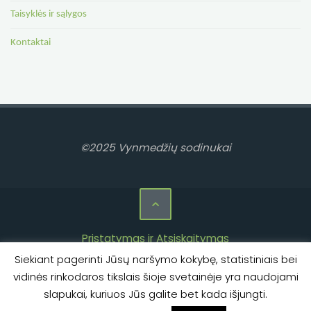
Taisyklės ir sąlygos
Kontaktai
©2025 Vynmedžių sodinukai
Pristatymas ir Atsiskaitymas
Siekiant pagerinti Jūsų naršymo kokybę, statistiniais bei
Privatumo politika
vidinės rinkodaros tikslais šioje svetainėje yra naudojami
Taisyklės ir sąlygos
slapukai, kuriuos Jūs galite bet kada išjungti.
Kontaktai