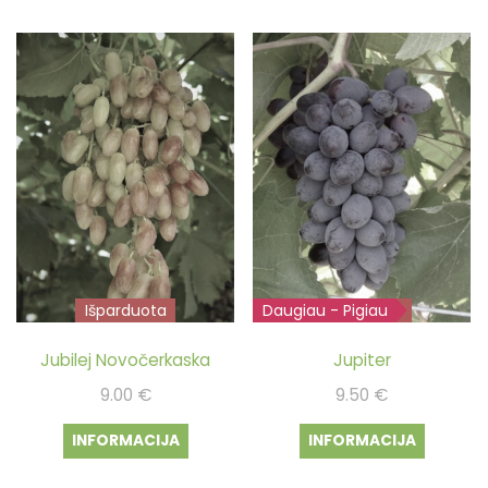
Išparduota
Daugiau - Pigiau
Išparduota
Jubilej Novočerkaska
Jupiter
9.00
€
9.50
€
INFORMACIJA
INFORMACIJA