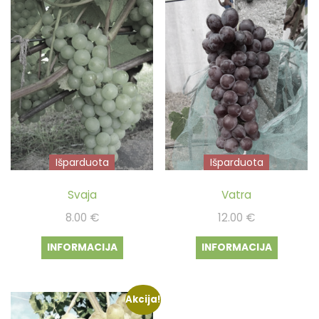
Išparduota
Išparduota
Svaja
Vatra
8.00
€
12.00
€
INFORMACIJA
INFORMACIJA
Akcija!