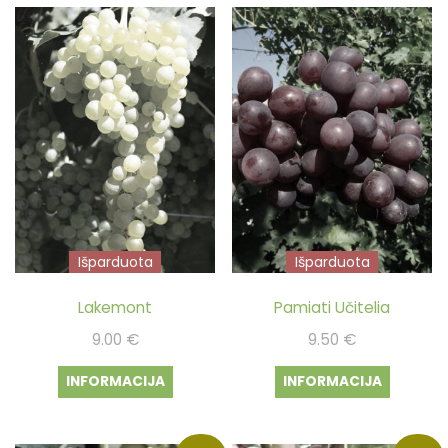
Išparduota
Išparduota
Lakemont
Pamiati Učitelia
9.00
€
9.50
€
INFORMACIJA
INFORMACIJA