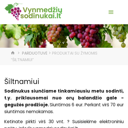
HOME
PARDUOTUVĖ
PRODUKTAI SU ŽYMOMIS
“ŠILTNAMIUI”
Šiltnamiui
Sodinukus siunčiame tinkamiausiu metu sodinti,
t.y. priklausomai nuo orų balandžio gale -
gegužės pradžioje.
Siuntimas 6 eur. Perkant virš 70 eur
siuntimas nemokamas.
Ketinate pirkti virš 30 vnt. ? Susisiekime elektroniniu