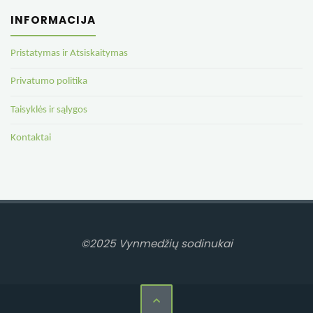
INFORMACIJA
Pristatymas ir Atsiskaitymas
Privatumo politika
Taisyklės ir sąlygos
Kontaktai
©2025 Vynmedžių sodinukai