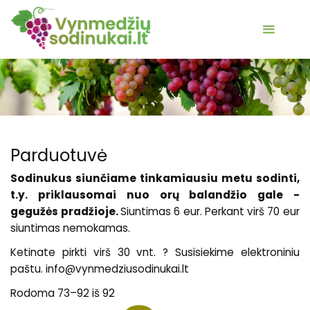
Parduotuvė
Sodinukus siunčiame tinkamiausiu metu sodinti,
t.y. priklausomai nuo orų balandžio gale -
gegužės pradžioje.
Siuntimas 6 eur. Perkant virš 70 eur
siuntimas nemokamas.
Ketinate pirkti virš 30 vnt. ? Susisiekime elektroniniu
paštu. info@vynmedziusodinukai.lt
Rodoma 73–92 iš 92