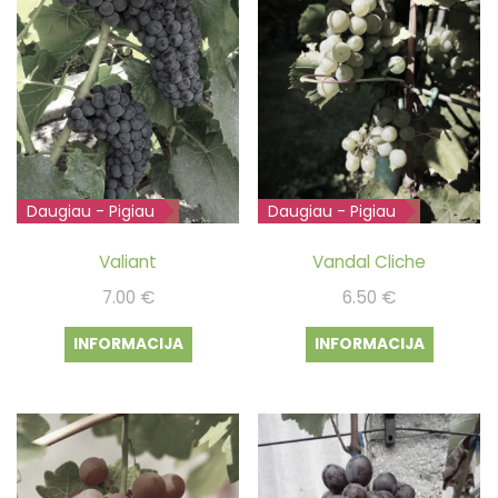
Daugiau - Pigiau
Išparduota
Daugiau - Pigiau
Išparduota
Valiant
Vandal Cliche
7.00
€
6.50
€
INFORMACIJA
INFORMACIJA