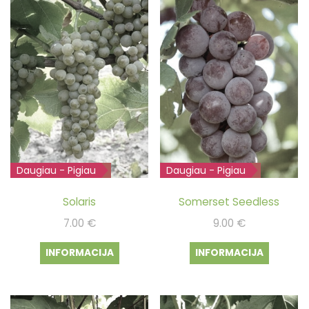
Daugiau - Pigiau
Išparduota
Daugiau - Pigiau
Išparduota
Solaris
Somerset Seedless
7.00
€
9.00
€
INFORMACIJA
INFORMACIJA