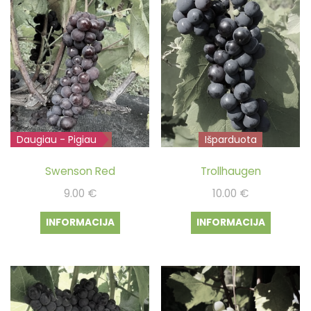
Daugiau - Pigiau
Išparduota
Išparduota
Swenson Red
Trollhaugen
9.00
€
10.00
€
INFORMACIJA
INFORMACIJA