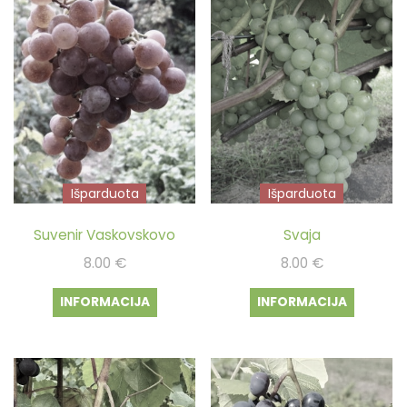
Išparduota
Išparduota
Suvenir Vaskovskovo
Svaja
8.00
€
8.00
€
INFORMACIJA
INFORMACIJA