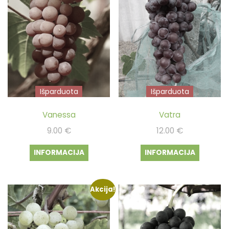
Išparduota
Išparduota
Vanessa
Vatra
9.00
€
12.00
€
INFORMACIJA
INFORMACIJA
Akcija!