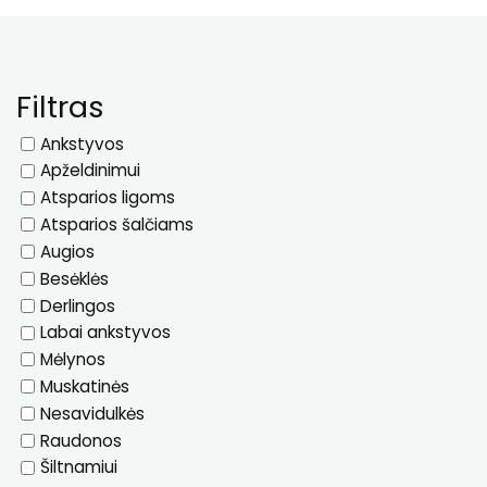
Filtras
Ankstyvos
Apželdinimui
Atsparios ligoms
Atsparios šalčiams
Augios
Besėklės
Derlingos
Labai ankstyvos
Mėlynos
Muskatinės
Nesavidulkės
Raudonos
Šiltnamiui