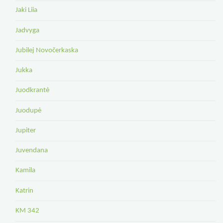
Jaki Liia
Jadvyga
Jubilej Novočerkaska
Jukka
Juodkrantė
Juodupė
Jupiter
Juvendana
Kamila
Katrin
KM 342