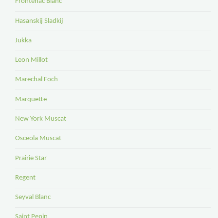
Frontenac Blanc
Hasanskij Sladkij
Jukka
Leon Millot
Marechal Foch
Marquette
New York Muscat
Osceola Muscat
Prairie Star
Regent
Seyval Blanc
Saint Pepin