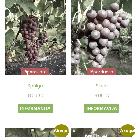
Išparduota
Išparduota
Spulga
Stela
8.00
€
8.00
€
INFORMACIJA
INFORMACIJA
Akcija!
Akcija!